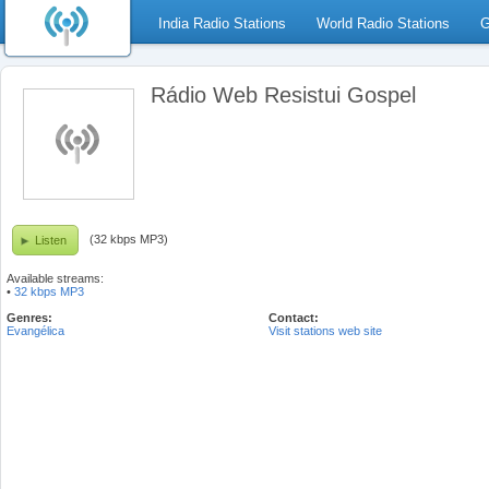
India Radio Stations
World Radio Stations
G
Rádio Web Resistui Gospel
(32 kbps MP3)
Listen
Available streams:
•
32 kbps MP3
Genres:
Contact:
Evangélica
Visit stations web site